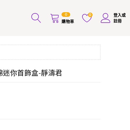
0
0
登入或
註冊
購物車
荼錦迷你首飾盒-靜濤君