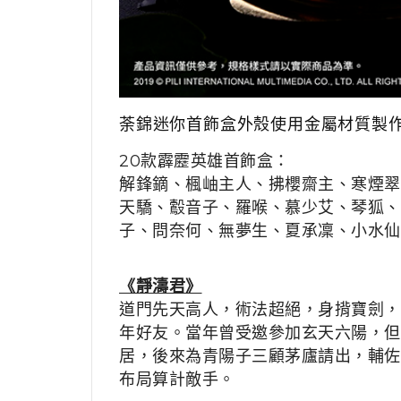
荼錦迷你首飾盒外殼使用金屬材質製
20款霹靂英雄首飾盒：
解鋒鏑、楓岫主人、拂櫻齋主、寒煙翠
天驕、鷇音子、羅喉、慕少艾、琴狐、
子、問奈何、無夢生、夏承凜、小水仙
《靜濤君》
道門先天高人，術法超絕，身揹寶劍，
年好友。當年曾受邀參加玄天六陽，但
居，後來為青陽子三顧茅廬請出，輔佐
布局算計敵手。