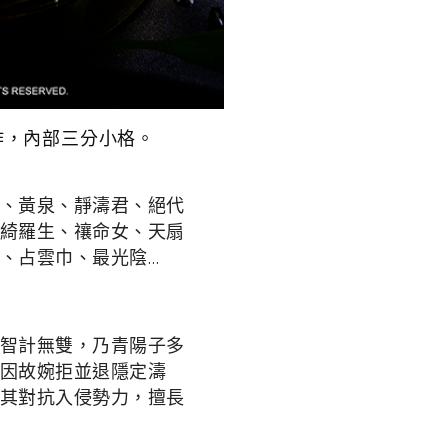
作，內部三分小格。
、黃泉、靜濤君、絕代
綺羅生、禳命女、天扇
、占雲巾、最光陰…
智計無雙，乃青陽子多
因故婉拒並退隱定濤
其對抗入侵勢力，擅長