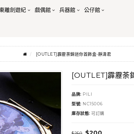
東離劍遊紀
戲偶館
兵器館
公仔館
[OUTLET]霹靂荼錦迷你首飾盒-靜濤君
[OUTLET]霹靂
品牌:
PILI
型號:
NC15006
庫存狀態:
可訂購
$200
$250