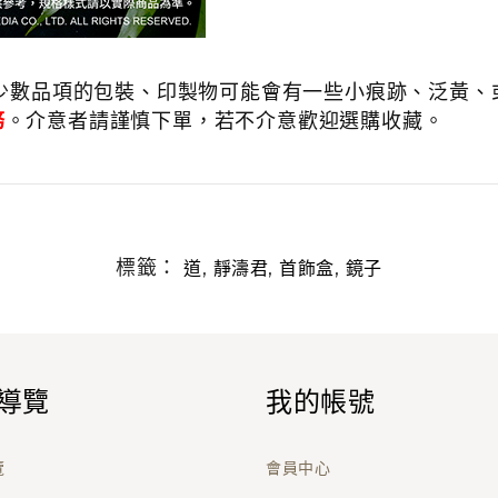
少數品項的包裝、印製物可能會有一些小痕跡、泛黃、或
務
。介意者請謹慎下單，若不介意歡迎選購收藏。
標籤：
,
,
,
道
靜濤君
首飾盒
鏡子
導覽
我的帳號
覽
會員中心