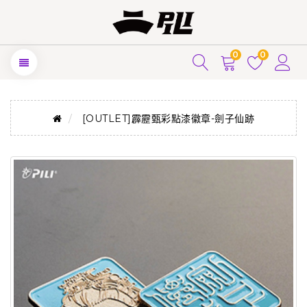
0
0
[OUTLET]霹靂甄彩點漆徽章-劍子仙跡