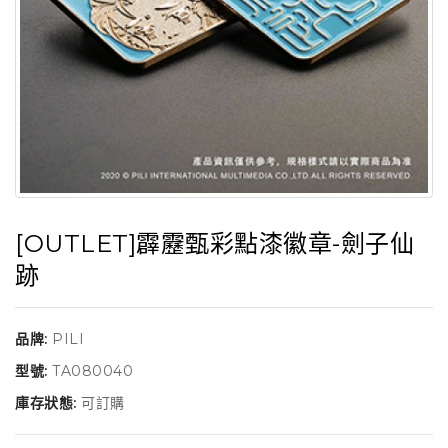
[OUTLET]霹靂甄彩點漆徽章-劍子仙
跡
品牌:
PILI
型號:
TA080040
庫存狀態:
可訂購