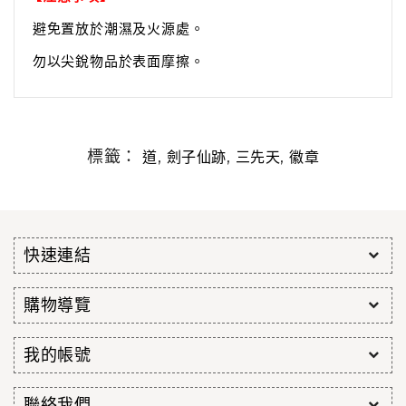
避免置放於潮濕及火源處。
勿以尖銳物品於表面摩擦。
標籤：
,
,
,
道
劍子仙跡
三先天
徽章
快速連結
購物導覽
我的帳號
聯絡我們