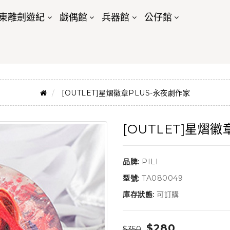
東離劍遊紀
戲偶館
兵器館
公仔館
[OUTLET]星熠徽章PLUS-永夜劇作家
[OUTLET]星熠徽
品牌:
PILI
型號:
TA080049
庫存狀態:
可訂購
$280
$350