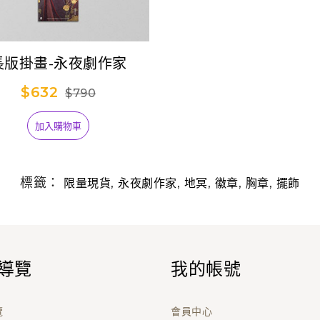
長版掛畫-永夜劇作家
$632
$790
加入購物車
標籤：
,
,
,
,
,
限量現貨
永夜劇作家
地冥
徽章
胸章
擺飾
導覽
我的帳號
覽
會員中心