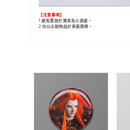
【注意事項】
1.避免置放於潮濕及火源處。
2.勿以尖銳物品於表面摩擦。