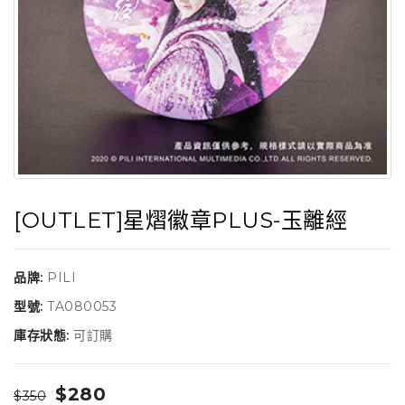
[OUTLET]星熠徽章PLUS-玉離經
品牌:
PILI
型號:
TA080053
庫存狀態:
可訂購
$280
$350