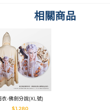
相關商品
雨衣-佛劍分說(XL號)
$1,280