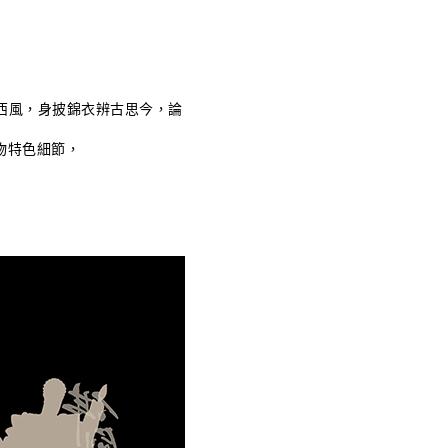
。
西風，身披錦衣辨古思今，論
物特色細節，