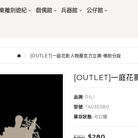
東離劍遊紀
戲偶館
兵器館
公仔館
[OUTLET]一庭花影人物壓克力立牌-佛劍分說
[OUTLET]一庭
品牌:
PILI
型號:
TA033080
庫存狀態:
可訂購
$280
$350