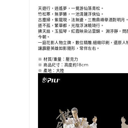
天遊行，逍遙夢，一覺游仙落青松。
竹松寒，無夢勝，一池清蓮浮俠仙。
古塵掃，紫龍現，法無邊，三教鼎峰舉酒對明月
道不孤，繁華都，光陰浮沫曉琦行。
拂天扇，玉狐琴，紅霞映染沾雲錦。 淵渟靜，問
今朝。
一庭花影人物立牌，數位精雕.細緻印刷，還原人
讓霹靂英雄如影隨形，常伴左右。
※ 材質/重量：壓克力
※ 商品尺寸：高度約18cm
※ 產地：大陸