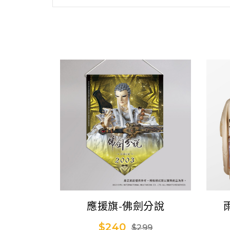
應援旗-佛劍分說
$240
$299