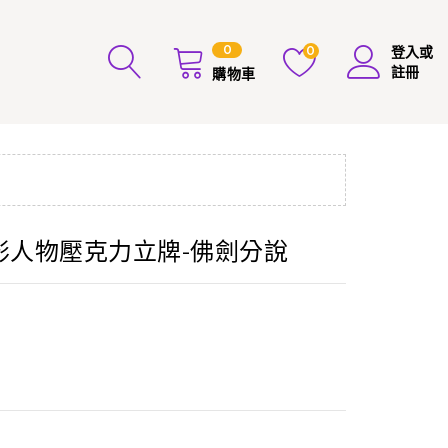
0
0
登入或
註冊
購物車
花影人物壓克力立牌-佛劍分說