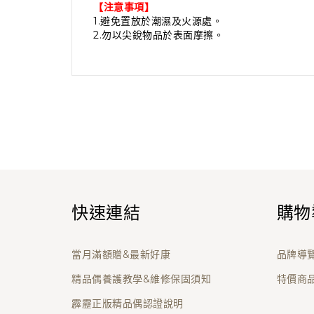
【注意事項】
1.避免置放於潮濕及火源處。
2.勿以尖銳物品於表面摩擦。
快速連結
購物
當月滿額贈&最新好康
品牌導
精品偶養護教學&維修保固須知
特價商
霹靂正版精品偶認證說明