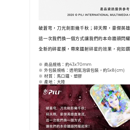
破蒼穹，刀光劍影幾千秋；碎天際，豪傑英
這一次我們換一個方式讓我們的本命牆頭閃
全新的碎星膜，帶來鐳射
碎星的效果，宛如
※ 商品規格：約43x70mm
※ 外包裝規格：透明氣泡袋包裝，約5x8(cm)
※ 材質：馬口鐵、塑膠
※ 產地：大陸