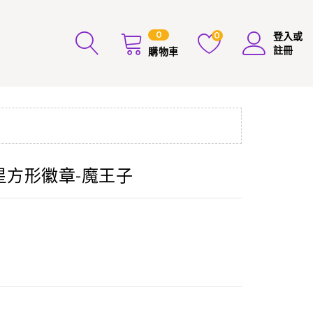
0
0
登入或
註冊
購物車
碎星方形徽章-魔王子