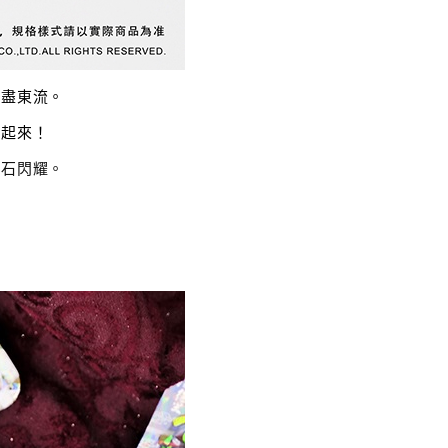
雄盡東流。
耀起來！
鑽石閃耀。