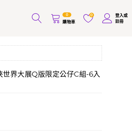
0
0
登入或
註冊
購物車
武俠世界大展Q版限定公仔C組-6入