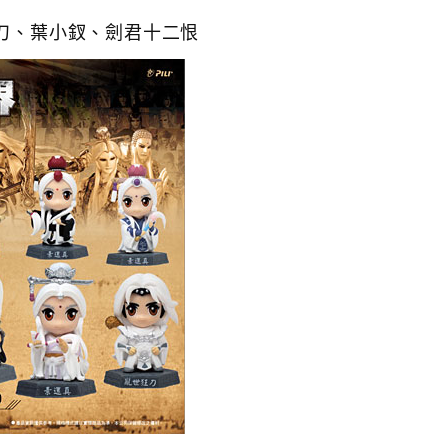
狂刀、葉小釵、劍君十二恨