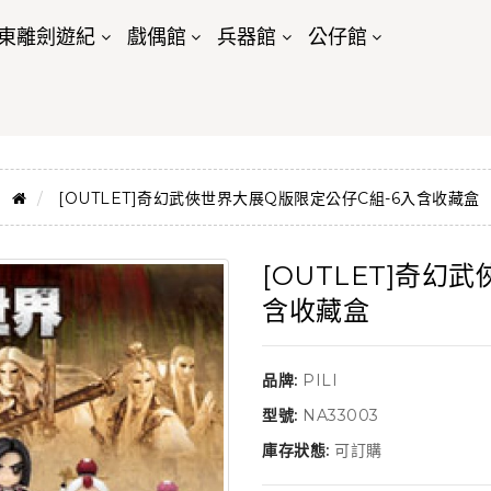
東離劍遊紀
戲偶館
兵器館
公仔館
[OUTLET]奇幻武俠世界大展Q版限定公仔C組-6入含收藏盒
[OUTLET]奇幻
含收藏盒
品牌:
PILI
型號:
NA33003
庫存狀態:
可訂購