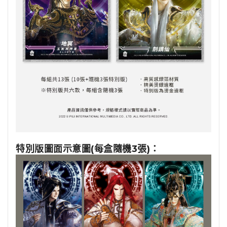
特別版圖面示意圖(每盒隨機3張)
：