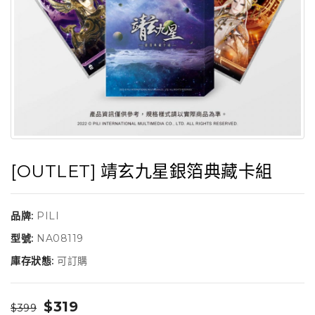
[OUTLET] 靖玄九星銀箔典藏卡組
品牌:
PILI
型號:
NA08119
庫存狀態:
可訂購
$319
$399