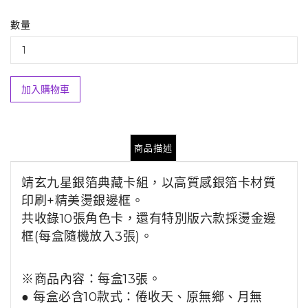
數量
加入購物車
商品描述
靖玄九星銀箔典藏卡組，以高質感銀箔卡材質
印刷+精美燙銀邊框。
共收錄10張角色卡，還有特別版六款採燙金邊
框(每盒隨機放入3張)。
※商品內容：
每盒13張。
●
每盒
必含10
款式
：倦收天、原無鄉、月無