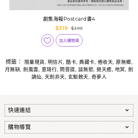
劇集海報Postcard書4
$319
$399
加入購物車
標籤：
,
,
,
,
,
,
限量現貨
明信片
酷卡
典藏卡
倦收天
原無鄉
,
,
,
,
,
,
,
月無缺
劍風雲
意琦行
問菩提
談無慾
挹天癒
地冥
劍
,
,
,
謫仙
天劍非天
玄魁敇天
奇夢人
快速連結
購物導覽