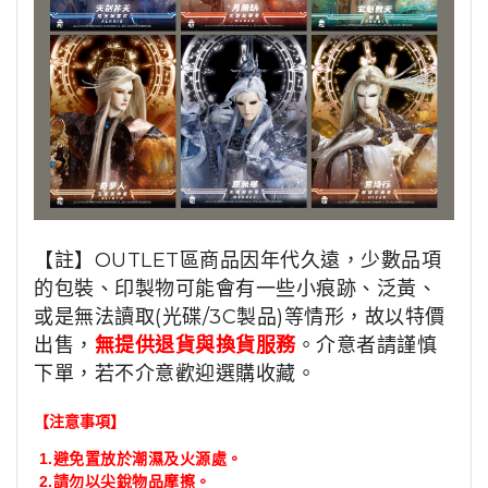
【註】OUTLET區商品因年代久遠，少數品項
的包裝、印製物可能會有一些小痕跡、泛黃、
或是無法讀取(光碟/3C製品)等情形，故以特價
出售，
無提供退貨與換貨服務
。介意者請謹慎
下單，若不介意歡迎選購收藏。
【注意事項】
1.
避免置放於潮濕及火源處。
2.
請勿以尖銳物品摩擦。