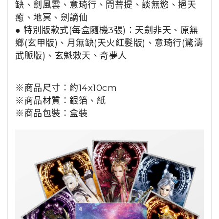
缺、劍風雲、意琦行、問菩提、談無慾、挹天
癒、地冥、劍謫仙
● 特別版款式(
每盒
隨機3張)：
天劍非天、原無
鄉(玄甲版)、月無缺(天火紅髮版)、意琦行(驚濤
武脈版)、玄魁敇天、奇夢人
※商品尺寸：
約14x10cm
※商品材質
：
銀箔、紙
※商品包裝
：
盒裝