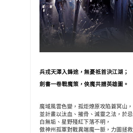
兵戎天澤入鋒途，無憂祇首決江湖；
劍書一卷戰魔策，俠魔共譜英雄圖。
魔域風雲色變，孤炬燎原攻陷蒼冥山，
並計畫以汰血、摧骨、滅靈之法，於忌
白無垢、星野殘紅下落不明，
傲神州孤軍對戰異端魔一脈，力圖拯救