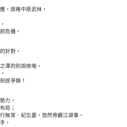
應，席捲中原武林，
，
前危機。
的針對，
之澤的劍說俠喻，
，
劍途爭鋒！
勢力，
布局；
行無常．紀忘憂，悠然旁觀江湖事，
手，