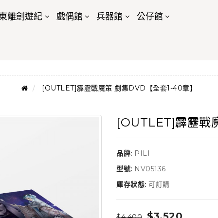
東離劍遊紀
戲偶館
兵器館
公仔館
[OUTLET]霹靂戰魔策 劇集DVD【全套1-40章】
[OUTLET]霹靂戰
品牌:
PILI
型號:
NV05136
庫存狀態:
可訂購
$3,520
$4,400