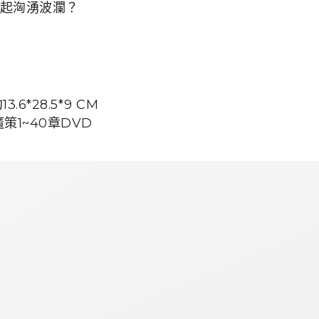
起洶湧波瀾？
約
13.6*28.5*9 CM
策1~40章DVD