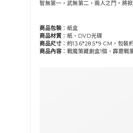
智無第一，武無第二，兩人之鬥，將掀
商品包裝
：
紙盒
商品材質
：
紙、DVD光碟
商品尺寸
：
約13.6*28.5*9 CM
，包裝
商品內容
：
戰魔策藏劇盒1個、霹靂戰魔