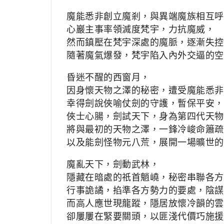
魔能悉非創立魔剎，與異端魔族相互呼
心巖主事率領滅度梵宇，力抗魔威，
然而鎮壓在梵宇深處的魔脈，逐漸失控
隨著魔氣爆發，梵宇陷入內外交逼的空
昏迷不醒的西窗月，
因身懷天物之澤的秘密，遭受魔能悉非
幸得劍說俠喻仗劍的守護，暫保平安，
俠士心腸，劍試天下，身為第四代天物
將與最初的天物之澤，一鋒冷峻命簫疏
以及能劍怪物元八荒，展開一場曠世的
魔亂天下，劍動武林，
隱藏在暗處的祇首魈嶢，秘密串聯各方
行事詭譎，掐準各方勢力的要處，陰謀
而高人應世現龍蹤，隱居放懷冷韻的雲
卻屢屢在緊要關頭，以匪淺代價巧施援