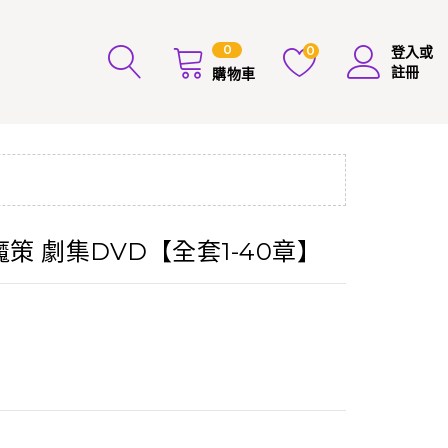
0
0
登入或
註冊
購物車
魔策 劇集DVD【全套1-40章】