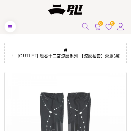
0
0
[OUTLET] 魔吞十二宮涼感系列-【涼感袖套】蒼鷹(黑)