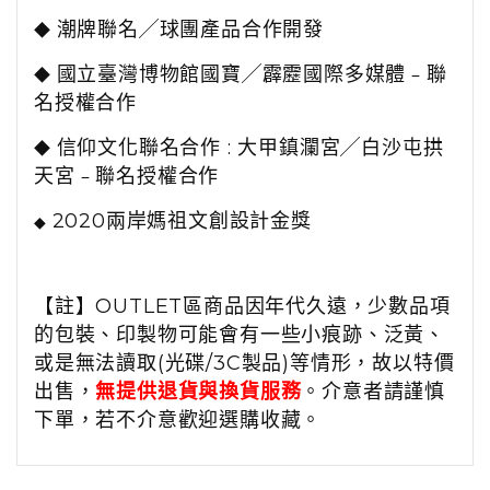
潮牌聯名
╱
球團產品合作開發
◆
國立臺灣博物館國寶
╱
霹靂國際多媒體﹣聯
◆
名授權合作
信仰文化聯名合作
:
大甲鎮瀾宮
╱
白沙屯拱
◆
天宮﹣聯名授權合作
2020
兩岸媽祖文創設計金獎
◆
【註】OUTLET區商品因年代久遠，少數品項
的包裝、印製物可能會有一些小痕跡、泛黃、
或是無法讀取(光碟/3C製品)等情形，故以特價
出售，
無提供退貨與換貨服務
。介意者請謹慎
下單，若不介意歡迎選購收藏。