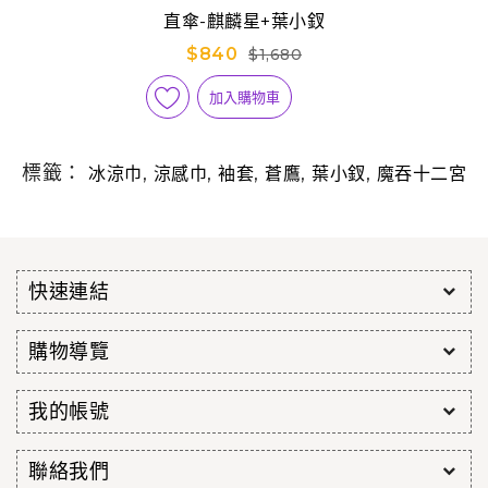
直傘-麒麟星+葉小釵
$840
$1,680
加入購物車
標籤：
,
,
,
,
,
冰涼巾
涼感巾
袖套
蒼鷹
葉小釵
魔吞十二宮
快速連結
購物導覽
我的帳號
聯絡我們