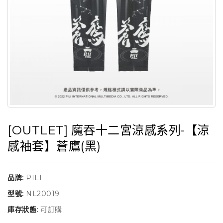
[OUTLET] 魔吞十二宮涼感系列-【涼
感袖套】蒼鷹(黑)
品牌:
PILI
型號:
NL20019
庫存狀態:
可訂購