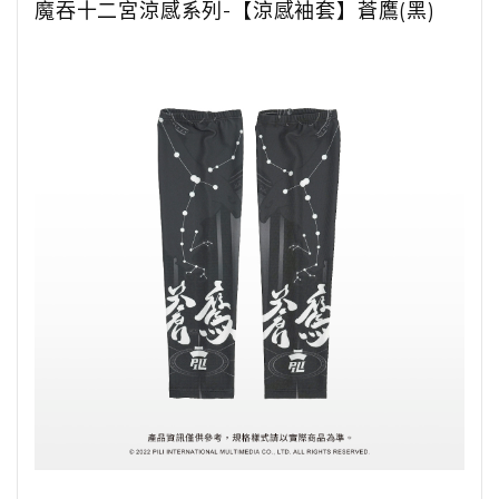
魔吞十二宮涼感系列-【涼感袖套】蒼鷹(黑)