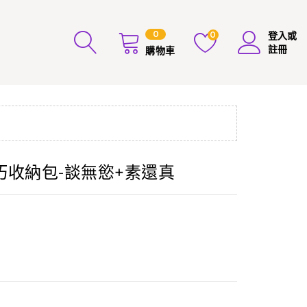
0
0
登入或
註冊
購物車
收納包-談無慾+素還真