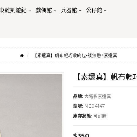
東離劍遊紀
戲偶館
兵器館
公仔館
【素還真】帆布輕巧收納包-談無慾+素還真
【素還真】帆布輕巧
品牌:
大電影素還真
型號:
NE04147
庫存狀態:
可訂購
$350