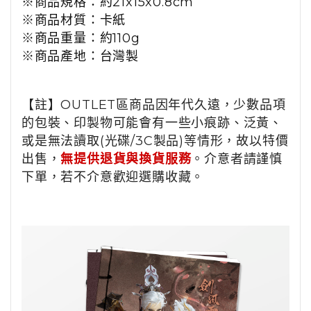
※
商品規格：約21x15x0.8cm
※
商品
材質：卡紙
※
商品
重量：約110g
※
商品
產地：台灣製
【註】OUTLET區商品因年代久遠，少數品項
的包裝、印製物可能會有一些小痕跡、泛黃、
或是無法讀取(光碟/3C製品)等情形，故以特價
出售，
無提供退貨與換貨服務
。介意者請謹慎
下單，若不介意歡迎選購收藏。