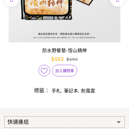
防水野餐墊-恆山精神
$552
$690
加入購物車
標籤：
,
,
手札
筆記本
劍風雲
快速連結