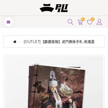
0
0
[OUTLET]【霹靂探險】武鬥群俠手札-劍風雲