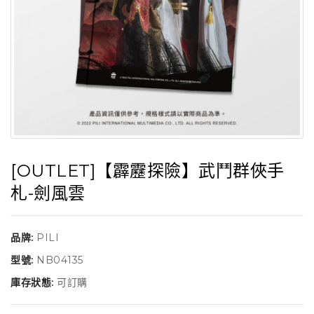
[OUTLET]【霹靂探險】武鬥群俠手
札-劍風雲
品牌:
PILI
型號:
NB04135
庫存狀態:
可訂購