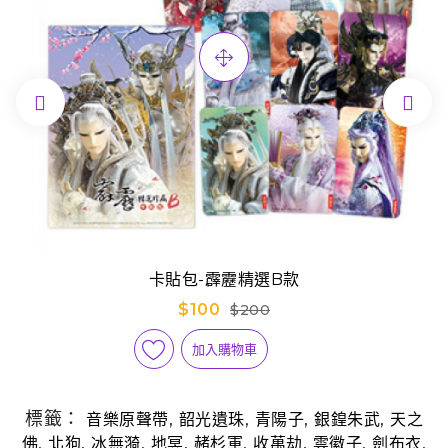


卡貼包-霹靂精選B款
$100
$200
加入購物車
標籤：
,
,
,
,
音樂原聲帶
韶光遺珠
青陽子
銀鍠朱武
天之
,
,
,
,
,
,
,
,
佛
北狗
冰無漪
地冥
赭杉軍
收萬劫
雲徽子
劍布衣