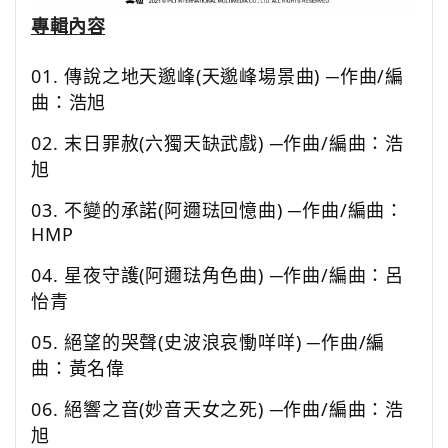
專輯內容
01.
傳說之地天邈峰
(
天邈峰場景曲
)
─作曲
/
編
曲：浩旭
02.
末日罪赦
(
六獨天缺武戲
)
─作曲
/
編曲：浩
旭
03.
不變的承諾
(
阿邇琺回憶曲
)
─作曲
/
編曲：
HMP
04.
星夜守護
(
阿邇琺角色曲
)
─作曲
/
編曲：呂
怡青
05.
絕望的哭聲
(
史波浪哀慟咩咩
)
─作曲
/
編
曲：黃名偉
06.
絕響之音
(
妙音天女之死
)
─作曲
/
編曲：浩
旭