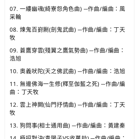
07.
一縷幽魂
(
綺寮怨角色曲
)
─作曲
/
編曲：風
采輪
08.
煉鬼百崶劂
(
劍鬼武曲
)
─作曲
/
編曲：丁天
牧
09.
蒼鷹穿雲
(
殘翼之鷹氣勢曲
)
─作曲
/
編曲：
浩旭
10.
奧義吠陀
(
天之佛武曲
)
─作曲
/
編曲：浩旭
11.
無邊佛海一生修
(
釋至伽藍之死
)
─作曲
/
編
曲：丁天牧
12.
雲上神闕
(
仙門抒情曲
)
─作曲
/
編曲：丁天
牧
13.
狗問事
(
相士通用曲
)
─作曲
/
編曲：黃建秦
14.
極招對決
(
青陽子
VS
收萬劫
)
─作曲
/
編曲：