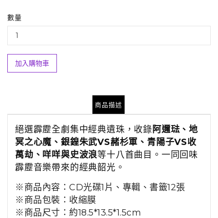
數量
加入購物車
商品描述
絕選霹靂全劇集中經典遺珠，
收錄
阿邇琺、地
冥之心魔、銀鍠朱武VS赭杉軍、青陽子VS收
萬劫、咩咩與史波浪
等十八首曲目。一同回味
霹靂音樂帶來的經典韶光。
※商品內容
：
CD光碟1片、專輯、書籤12張
※商品包裝
：收縮膜
※商品尺寸：約
18.5*13.5*1.5cm