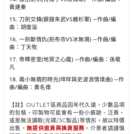
黃建秦
15.
刀劍交鋒
(
銀鍠朱武
VS
赭杉軍
)
─作曲
/
編
曲：胡俊溢
16.
一劍斷情仇
(
劍布衣
VS
冰無漪
)
─作曲
/
編
曲：丁天牧
17.
帝釋密室
(
地冥之心魔
)
─作曲
/
編曲：孫敬
凡
18.
兩小無猜的時光
(
咩咩與史波浪情境曲
)
─作
曲
/
編曲：黃名偉
【註】OUTLET區商品因年代久遠，少數品項
的包裝、印製物可能會有一些小痕跡、泛黃、
或是無法讀取(光碟/3C製品)等情形，故以特價
出售，
無提供退貨與換貨服務
。介意者請謹慎