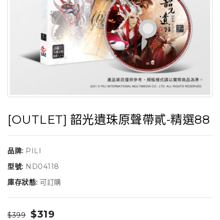
[OUTLET] 韶光遺珠原聲帶貳-精選88
品牌:
PILI
型號:
ND04118
庫存狀態:
可訂購
$319
$399