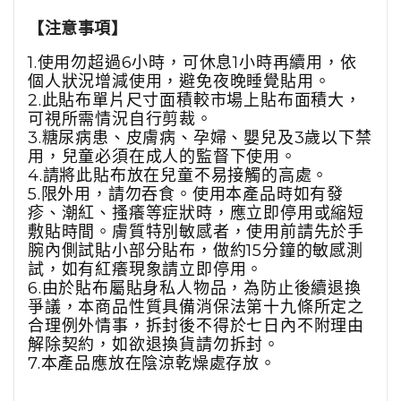
【
注意事項】
1.使用勿超過6小時，可休息1小時再續用，依
個人狀況增減使用，避免夜晚睡覺貼用。
2.此貼布單片尺寸面積較市場上貼布面積大，
可視所需情況自行剪裁。
3.糖尿病患、皮膚病、孕婦、嬰兒及3歲以下禁
用，兒童必須在成人的監督下使用。
4.請將此貼布放在兒童不易接觸的高處。
5.限外用，請勿吞食。使用本產品時如有發
疹、潮紅、搔癢等症狀時，應立即停用或縮短
敷貼時間。膚質特別敏感者，使用前請先於手
腕內側試貼小部分貼布，做約15分鐘的敏感測
試，如有紅癢現象請立即停用。
6.由於貼布屬貼身私人物品，為防止後續退換
爭議，本商品性質具備消保法第十九條所定之
合理例外情事，拆封後不得於七日內不附理由
解除契約，如欲退換貨請勿拆封。
7.本產品應放在陰涼乾燥處存放
。