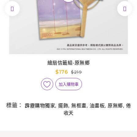


繪扇信籤組-原無鄉
$176
$219
加入購物車
標籤：
,
,
,
,
,
霹靂購物獨家
擺飾
無框畫
油畫板
原無鄉
倦
收天