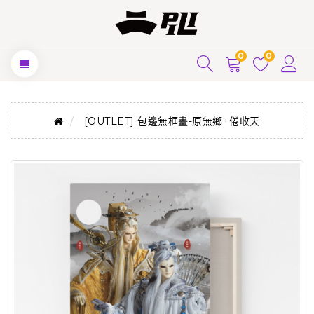
0
0
[OUTLET] 包邊無框畫-原無鄉+倦收天