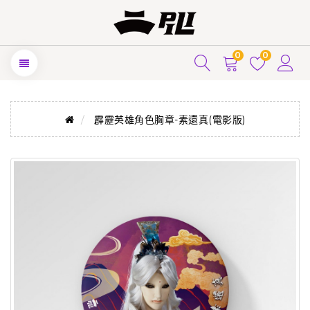
0
0
霹靂英雄角色胸章-素還真(電影版)