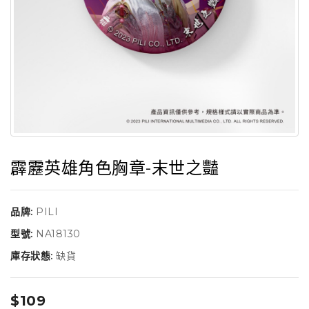
霹靂英雄角色胸章-末世之豔
品牌:
PILI
型號:
NA18130
庫存狀態:
缺貨
$109