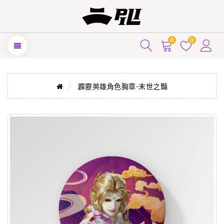
0
0
霹靂英雄角色胸章-末世之豔