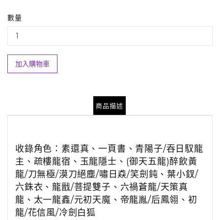
數量
加入購物車
商品描述
收錄角色：素還真、一頁書、青陽子/吞日馭龍
主、疏樓龍宿、玉龍隱士、(御天五龍)醉飲黃
龍/刀無極/漠刀絕塵/嘯日猋/笑劍鈍、葉小釵/
六銖衣、龍戩/菩提雙子、六禍蒼龍/天策真
龍
、太一龍鑫/元初天魔、帝龍胤/后鳳翎、初
龍/花信風/冷劍白狐