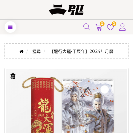
0
0
搜尋
【龍行大運•甲辰年】2024年月曆