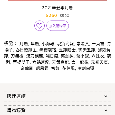
2021辛丑年月曆
$260
$520
加入購物車
標籤：
,
,
,
,
,
,
月曆
年曆
小海報
現貨海報
素還真
一頁書
青
,
,
,
,
,
陽子
吞日馭龍主
疏樓龍宿
玉龍隱士
御天五龍
醉飲黃
,
,
,
,
,
,
,
龍
刀無極
漠刀絕塵
嘯日猋
笑劍鈍
葉小釵
六銖衣
龍
,
,
,
,
,
,
戩
菩提雙子
六禍蒼龍
天策真龍
太一龍鑫
元初天魔
,
,
,
,
帝龍胤
后鳳翎
初龍
花信風
冷劍白狐
快速連結
購物導覽