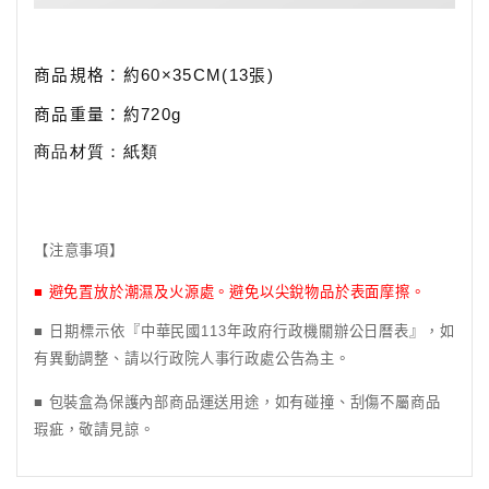
商品規格：約
60×35CM(13
張
)
商品重量：
約
720g
商品材質：紙類
【注意事項】
■
避免置放於潮濕及火源處。避免以尖銳物品於表面摩擦。
■ 日期標示依『中華民國
113
年政府行政機關辦公日曆表』，如
有異動調整、請以行政院人事行政處公告為主。
■
包裝盒為保護內部商品運送用途，如有碰撞、刮傷不屬商品
瑕疵，敬請見諒。