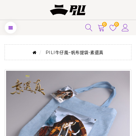
0
0
PILI牛仔風~帆布提袋-素還真