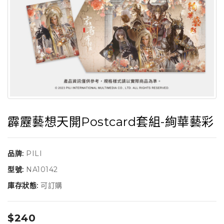
霹靂藝想天開Postcard套組-絢華藝彩
品牌:
PILI
型號:
NA10142
庫存狀態:
可訂購
$240