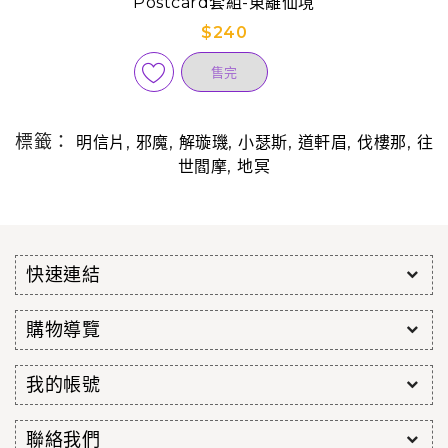
Postcard套組-東離仙境
$240
售完
標籤：
,
,
,
,
,
,
明信片
邪魔
解璇璣
小瑟斯
道軒眉
伐樓那
往
,
世閻摩
地冥
快速連結
購物導覽
我的帳號
聯絡我們