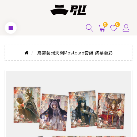
0
0
霹靂藝想天開Postcard套組-絢華藝彩