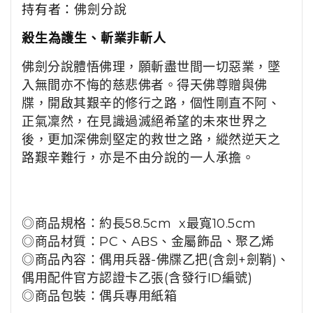
持有者
：
佛劍分說
殺生為護生、斬業非斬人
佛劍分說體悟佛理，願斬盡世間一切惡業，墜
入無間亦不悔的慈悲佛者。得天佛尊贈與佛
牒，開啟其艱辛的修行之路，個性剛直不阿、
正氣凜然，在見識過滅絕希望的未來世界之
後，更加深佛劍堅定的救世之路，縱然逆天之
路艱辛難行，亦是不由分說的一人承擔。
◎商品規格：約長58.5cm x最寬10.5cm
◎商品材質：PC、ABS、金屬飾品、聚乙烯
◎商品內容：偶用兵器-佛牒乙把(含劍+劍鞘)、
偶用配件官方認證卡乙張(含發行ID編號)
◎商品
包裝：偶兵專用紙箱