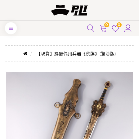
0
0
【現貨】霹靂偶用兵器《佛牒》(驚濤版)