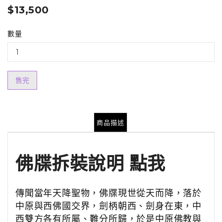
$13,500
數量
售完
商品描述
佛牒拆裝說明 點我
傳聞當年天降聖物，佛牒現世從天而降，落於
中原與西佛國交界，劍柄朝西、劍身在東，中
西雙方各有所屬、難分所歸，於是中原佛教與