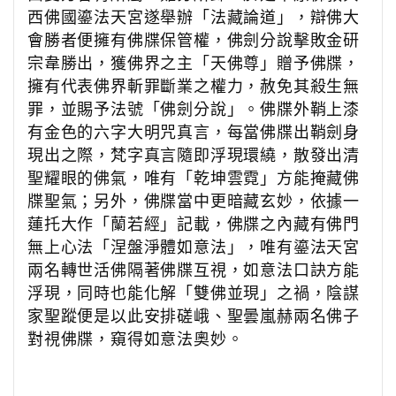
西佛國鎏法天宮遂舉辦「法藏論道」，辯佛大
會勝者便擁有佛牒保管權，佛劍分說擊敗金研
宗韋勝出，獲佛界之主「天佛尊」贈予佛牒，
擁有代表佛界斬罪斷業之權力，赦免其殺生無
罪，並賜予法號「佛劍分說」。佛牒外鞘上漆
有金色的六字大明咒真言，每當佛牒出鞘劍身
現出之際，梵字真言隨即浮現環繞，散發出清
聖耀眼的佛氣，唯有「乾坤雲霓」方能掩藏佛
牒聖氣；另外，佛牒當中更暗藏玄妙，依據一
蓮托大作「蘭若經」記載，佛牒之內藏有佛門
無上心法「涅盤淨體如意法」，唯有鎏法天宮
兩名轉世活佛隔著佛牒互視，如意法口訣方能
浮現，同時也能化解「雙佛並現」之禍，陰謀
家聖蹤便是以此安排磋峨、聖曇嵐赫兩名佛子
對視佛牒，窺得如意法奧妙。