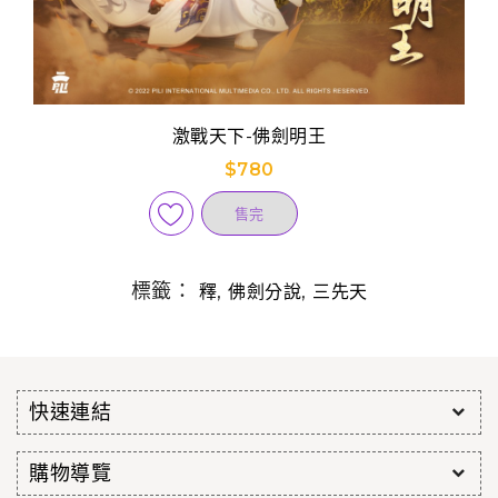
激戰天下-佛劍明王
$780
售完
標籤：
,
,
釋
佛劍分說
三先天
快速連結
購物導覽