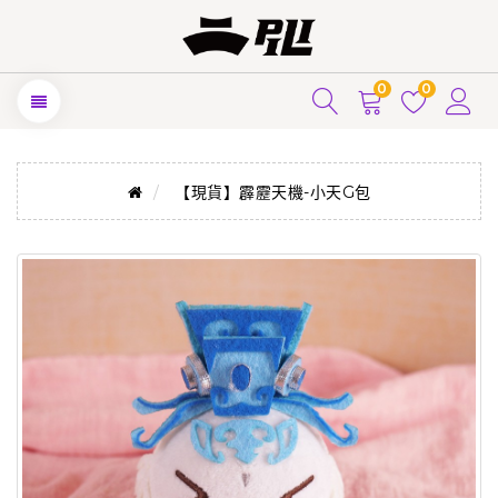
0
0
【現貨】霹靂天機-小天G包