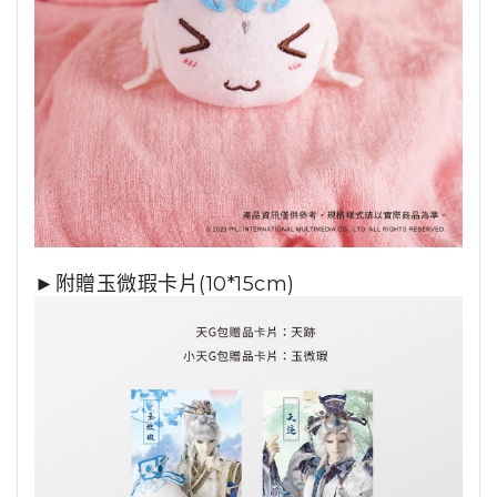
►附贈玉微瑕卡片(10*15cm)