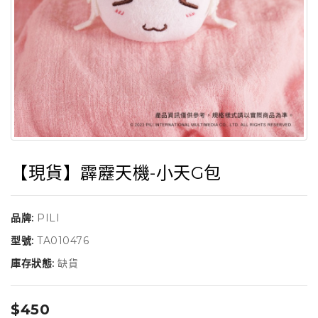
【現貨】霹靂天機-小天G包
品牌:
PILI
型號:
TA010476
庫存狀態:
缺貨
$450