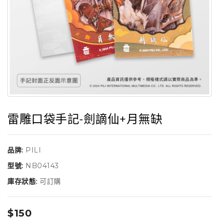
雷雕口袋手記-劍謫仙+月無缺
品牌:
PILI
型號:
NB04143
庫存狀態:
可訂購
$150