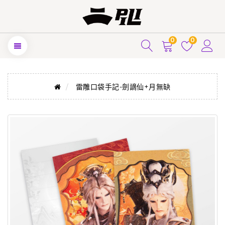
0
0
雷雕口袋手記-劍謫仙+月無缺