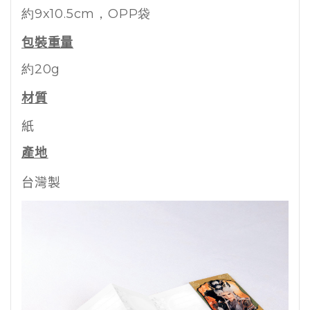
約9x10.5cm
，OPP袋
包裝重量
約20g
材質
紙
產地
台灣製