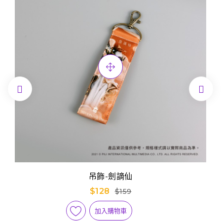


吊飾-劍謫仙
$128
$159
加入購物車