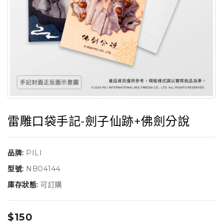
雷雕口袋手記-劍子仙跡+佛劍分說
品牌:
PILI
型號:
NB04144
庫存狀態:
可訂購
$150