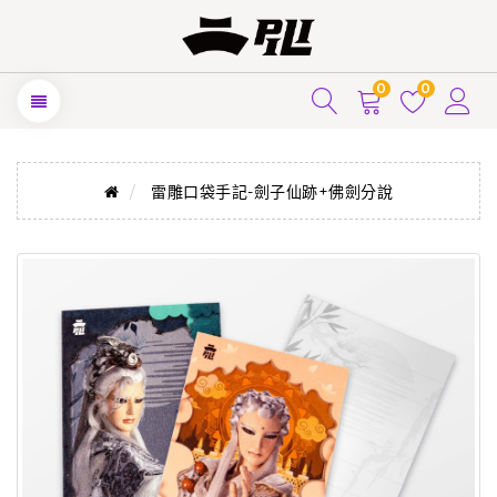
0
0
雷雕口袋手記-劍子仙跡+佛劍分說