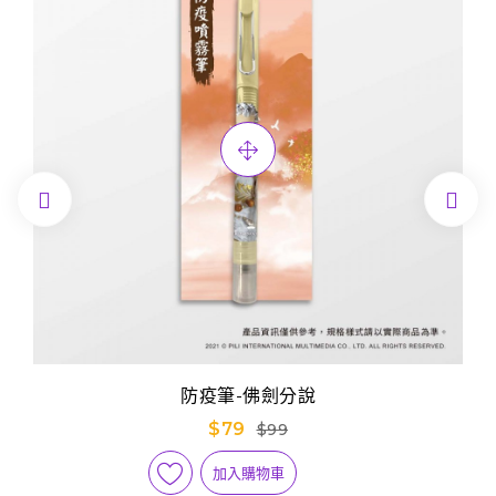


防疫筆-佛劍分說
$79
$99
加入購物車