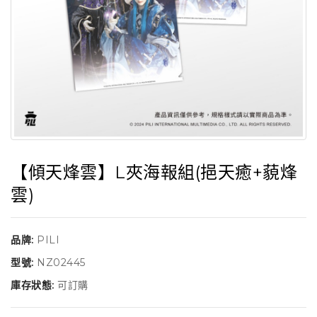
【傾天烽雲】L夾海報組(挹天癒+藐烽
雲)
品牌:
PILI
型號:
NZ02445
庫存狀態:
可訂購