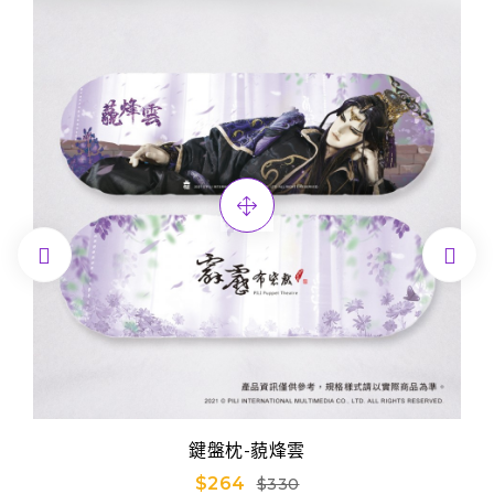


鍵盤枕-藐烽雲
$264
$330