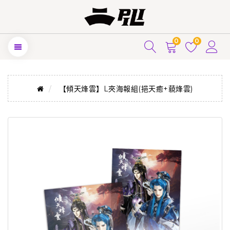
0
0
【傾天烽雲】L夾海報組(挹天癒+藐烽雲)