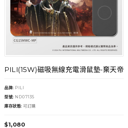
PILI(15W)磁吸無線充電滑鼠墊-棄天帝
品牌:
PILI
型號:
ND07135
庫存狀態:
可訂購
$1,080