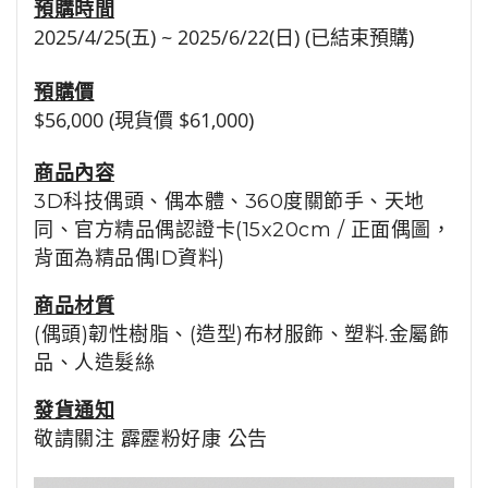
預購時間
2025/4/25(五) ~ 2025/6/22(日) (已結束預購)
預購價
$56,000 (現貨價 $61,000)
商品
內容
3D科技偶頭
、偶本體、360度關節手、天地
同、
官方精品偶認證卡(15x20cm / 正面偶圖，
背面為精品偶ID資料)
商品
材質
(偶頭)韌性樹脂、(造型)布材服飾、塑料.金屬飾
品、人造髮絲
發貨通知
敬請關注
霹靂粉好康
公告