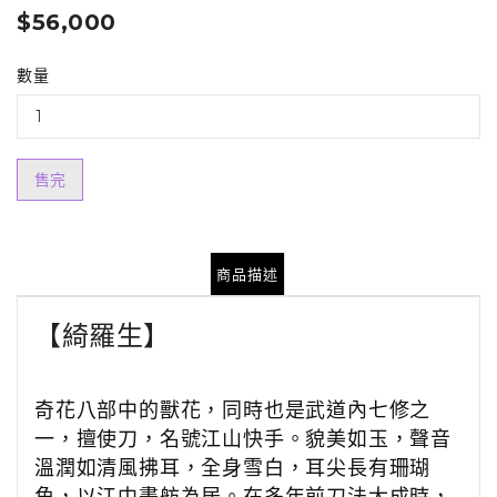
$56,000
數量
售完
商品描述
【綺羅生
】
奇花八部中的獸花，同時也是武道內七修之
一，擅使刀，名號江山快手。貌美如玉，聲音
溫潤如清風拂耳，全身雪白，耳尖長有珊瑚