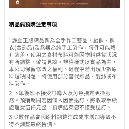
精品偶預購注意事項
1.
霹靂正版精品偶為全手作工藝品，戲偶、偶
衣
(
含飾品
)
及兵器為純手工製作，每件可能略
有落差，使用之素材布料可能因物料供貨狀況
有所調整，敬請見諒。規格樣式以實品為主，
本公司保留修改之權利。過程中若出現少數原
料短缺問題，將使用部分替代飾品、髮絲或布
料製作。
2.
下單後恕不接受訂購人及角色指定更換服
務。預購期間若因個人因素退訂，將收取手續
處理費伍仟元整。預購結束恕不接受退訂。
3.
少數作品會因原料調整造成成本增加導致不
得不調整最終售價。