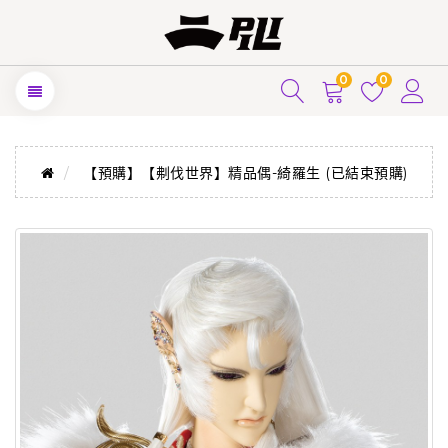
0
0
【預購】【刜伐世界】精品偶-綺羅生 (已結束預購)