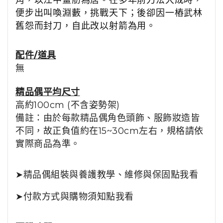
角，以江中畫舫為居。在多年前刀法大成時，
便步出叫喚淵藪，挑戰天下；後卻因一樁武林
舊怨而封刀，自此改以射箭為用。
配件/道具
無
精品
偶平均尺寸
高約100cm (不含姿勢架)
備註：由於每款精品偶角色頭飾、服飾妝造皆
不同，故正負值約在15~30cm左右，規格請依
實際商品為準。
➤
精品
偶組裝與養護教學、維修與保固點我看
➤
付款方式與購物須知點我看