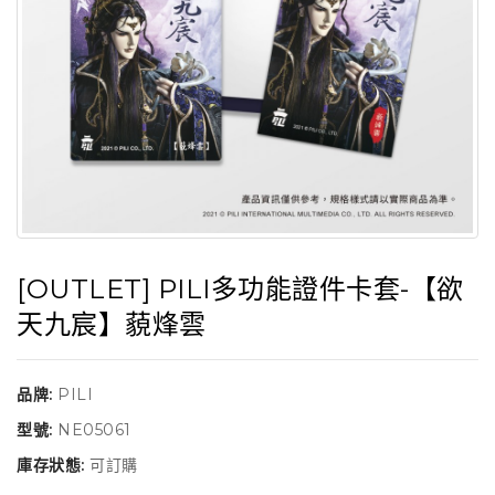
[OUTLET] PILI多功能證件卡套-【欲
天九宸】藐烽雲
品牌:
PILI
型號:
NE05061
庫存狀態:
可訂購