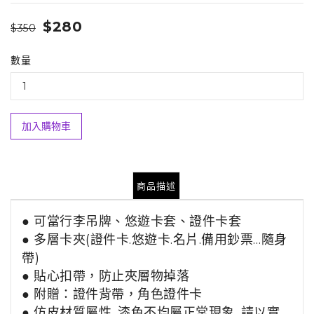
$280
$350
數量
加入購物車
商品描述
● 可當行李吊牌、
悠遊卡套、
證件卡套
● 多層卡夾(證件卡.悠遊卡.名片.備用鈔票…隨身
帶)
● 貼心扣帶，防止夾層物掉落
● 附贈：證件背帶，角色證件卡
● 仿皮材質屬性
. 漆色不均屬正常現象. 請以實