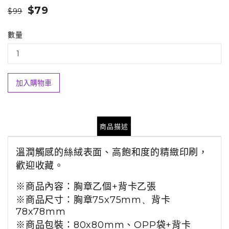
$79
$99
數量
加入購物車
商品描述
溫潤觸感的絲絨表面、高飽和度的精緻印刷，
歡迎收藏。
※
商品
內容：
胸章乙個
+
背卡乙張
※商品尺寸：胸章
75x75mm
、
背卡
78x78mm
※商品包裝：
80
x80mm、
OPP
袋
+
背卡