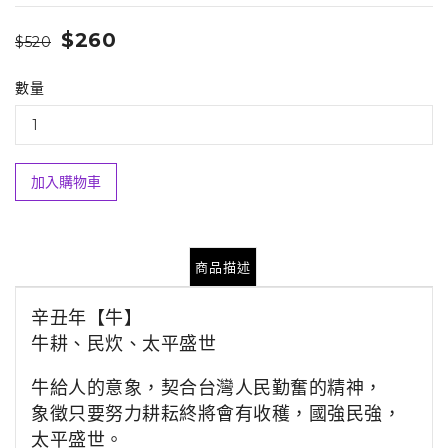
$260
$520
數量
加入購物車
商品描述
辛丑年
【牛】
牛耕、民炊、太平盛世
牛
給人的意象，契合台灣人民勤奮的精神，
象徵只要努力耕耘終將會有收穫，國強民強，
太平盛世。