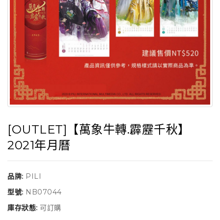
[OUTLET]【萬象牛轉.霹靂千秋】
2021年月曆
品牌:
PILI
型號:
NB07044
庫存狀態:
可訂購