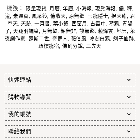
標籤：
,
,
,
,
,
,
,
限量現貨
月曆
年曆
小海報
現貨海報
儒
釋
,
,
,
,
,
,
,
道
素還真
風采鈴
倦收天
原無鄉
玉龍隱士
挹天癒
君
,
,
,
,
,
,
,
奉天
天跡
一頁書
葉小釵
西窗月
占雲巾
琴狐
青陽
,
,
,
,
,
,
,
子
天翔羽鯤皇
月無缺
韶無非
談無慾
藐烽雲
地冥
永
,
,
,
,
,
,
夜劇作家
瑟斯二世
奇夢人
花信風
冷劍白狐
劍子仙跡
,
,
疏樓龍宿
佛劍分說
三先天
快速連結
購物導覽
我的帳號
聯絡我們