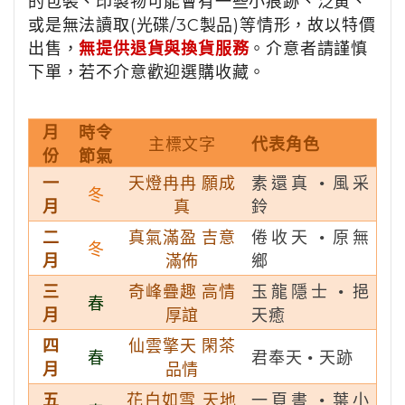
的包裝、印製物可能會有一些小痕跡、泛黃、
或是無法讀取(光碟/3C製品)等情形，故以特價
出售，
無提供退貨與換貨服務
。介意者請謹慎
下單，若不介意歡迎選購收藏。
月
時令
主標文字
代表角色
份
節氣
一
天燈冉冉
願成
素還真 • 風采
冬
月
真
鈴
二
真氣滿盈
吉意
倦收天 • 原無
冬
月
滿佈
鄉
三
奇峰疊趣
高情
玉龍隱士 • 挹
春
月
厚誼
天癒
四
仙雲擎天
閑茶
春
君奉天 • 天跡
月
品情
五
花白如雪
天地
一頁書 • 葉小