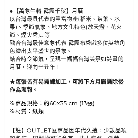
●
【萬象牛轉 霹靂千秋】月曆
以台灣最具代表的
豐富物產
(
稻米、茶葉、水
果)、
季節氣象
、
地方文化特色
(
放天燈、花火
節、煙火秀)....等
融合
台灣最佳意象代表
霹靂布袋戲
多位英雄角
色
繪出太平盛世的景象。
結合時令節氣，呈現一幅幅台灣美景如詩畫的
月曆，
迎向辛丑年！
★每張皆有易撕線加工，可將下方月曆撕除後
作為海報。
※商品規格：約60x35 cm (13張)
※材質：紙類
【註】OUTLET區商品因年代久遠，少數品項