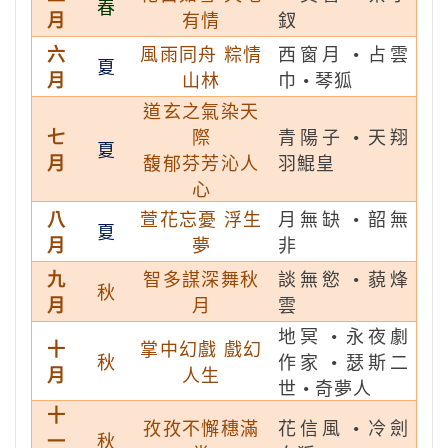
春
月
有情
釵
六
風雨同舟
粽情
西窗月 • 占雲
夏
月
山林
巾 • 琴狐
道玄之氣染天
七
際
青陽子 • 天翔
夏
月
馥郁芬芳沁人
羽鯤皇
心
八
萱花忘憂
浮生
月無缺 • 韶無
夏
月
夢
非
九
智多謀深舞秋
談無慾 • 藐烽
秋
月
月
雲
地冥 • 永夜劇
十
掌中幻戲
戲幻
秋
作家 • 瑟斯二
月
人生
世 • 奇夢人
十
孜孜不懈穗滿
花信風 • 冷劍
一
秋