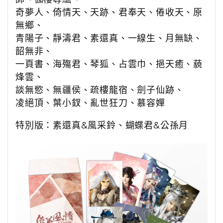
奇夢人、倚情天、
天跡、君奉天、倦收天、原
無鄉、
青陽子、靜濤君、素還真、一線生、月無缺、
韶無非、
一頁書、海殤君、琴狐、占雲巾、挹天癒、藐
烽雲、
談無慾、無疆侯、疏樓龍宿、劍子仙跡、
凌絕頂、葉小釵、亂世狂刀、慕容嬋
特別版
：
素還真&風采鈴、蝴蝶君&公孫月