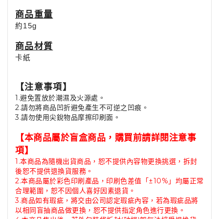
商品重量
約15g
商品材質
卡紙
【注意事項】
1.
避免置放於潮濕及火源處。
2.
請勿將商品凹折避免產生不可逆之凹痕。
3.請勿使用尖銳物品摩擦印刷面。
【本商品屬於盲盒商品，購買前請詳閱注意事
項】
1.本商品為隨機出貨商品，恕不提供內容物更換挑選，拆封
後恕不提供退換貨服務。
2.本商品屬於彩色印刷產品，印刷色差值「±10%」均屬正常
合理範圍，恕不因個人喜好因素退貨。
3.商品如有瑕疵，將交由公司認定瑕疵內容，若為瑕疵品將
以相同盲抽商品做更換，恕不提供指定角色進行更換。