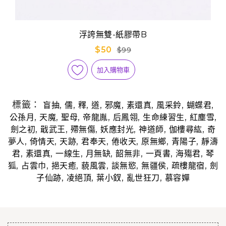
浮誇無雙-紙膠帶B
$50
$99
加入購物車
標籤：
,
,
,
,
,
,
,
,
盲抽
儒
釋
道
邪魔
素還真
風采鈴
蝴蝶君
,
,
,
,
,
,
,
公孫月
天魔
聖母
帝龍胤
后鳳翎
生命練習生
紅塵雪
,
,
,
,
,
,
劍之初
戢武王
殢無傷
妖應封光
神道師
伽樓尋紘
奇
,
,
,
,
,
,
,
夢人
倚情天
天跡
君奉天
倦收天
原無鄉
青陽子
靜濤
,
,
,
,
,
,
,
君
素還真
一線生
月無缺
韶無非
一頁書
海殤君
琴
,
,
,
,
,
,
,
狐
占雲巾
挹天癒
藐風雲
談無慾
無疆侯
疏樓龍宿
劍
,
,
,
,
子仙跡
凌絕頂
葉小釵
亂世狂刀
慕容嬋