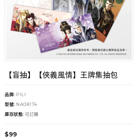
【盲抽】【俠義風情】王牌集抽包
品牌:
PILI
型號:
NA08174
庫存狀態:
可訂購
$99