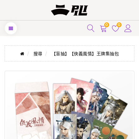
0
0
搜尋
【盲抽】【俠義風情】王牌集抽包