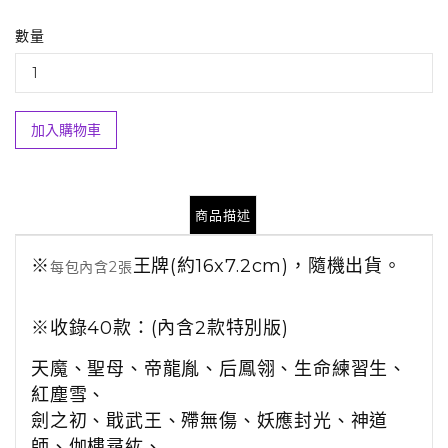
數量
加入購物車
商品描述
※
王牌(約16x7.2cm)，隨機出貨。
每包內含2張
※收錄40款：(內含2款特別版)
天魔、聖母、帝龍胤、后鳳翎、生命練習生、
紅塵雪、
劍之初、戢武王、殢無傷、妖應封光、
神道
師、伽樓尋紘、