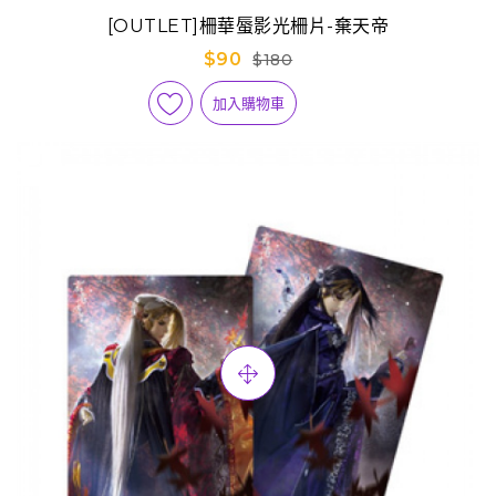
[OUTLET]柵華蜃影光柵片-棄天帝
$90
$180
加入購物車