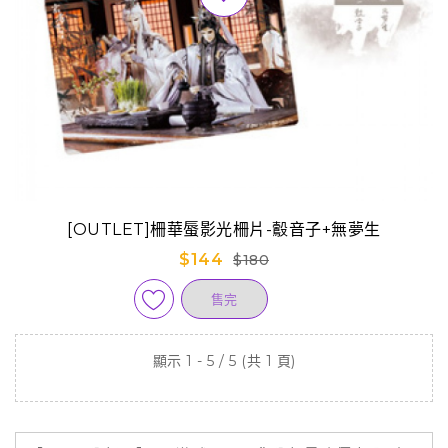
[OUTLET]柵華蜃影光柵片-鷇音子+無夢生
$144
$180
售完
顯示 1 - 5 / 5 (共 1 頁)