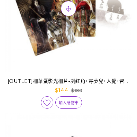
[OUTLET]柵華蜃影光柵片-冽紅角+尋夢兒+人覺+習煙
兒
$144
$180
加入購物車