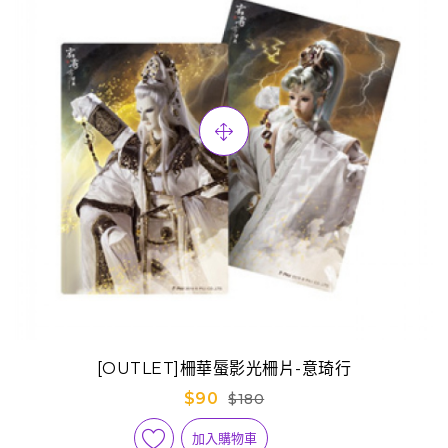
[OUTLET]柵華蜃影光柵片-意琦行
$90
$180
加入購物車