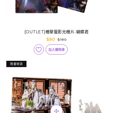
[OUTLET]柵華蜃影光柵片-蝴蝶君
$90
$180
加入購物車
限量現貨