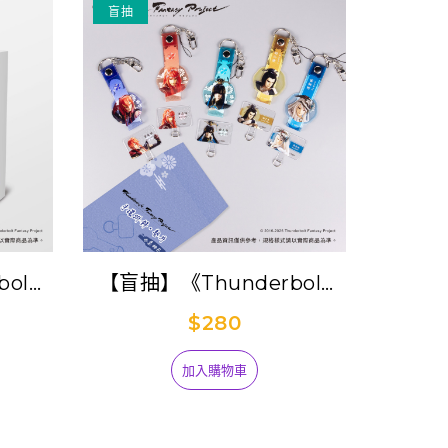
盲抽
olt
【盲抽】《Thunderbolt
紀４》劇
Fantasy Project》手環掛
$280
飾/墊片集抽包 (單抽)
加入購物車