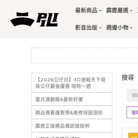
最新商品
霹靂嚴選
影音出版
週邊小物
搜尋
【2026公仔月】3D激戰天下現
貨公仔最強優惠 限時一週
當月滿額贈&最新好康
精品偶養護教學&維修保固須知
霹靂正版精品偶認證說明