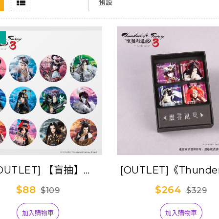
OUTLET] 【盲抽】
[OUTLET]《Thunder
underbolt Fantasy
Fantasy 東離劍遊
$88
$264
$109
$329
劍遊紀３》『TBF All
透玻璃磁鐵組-魔界亂
ar』圓形絲絨膜胸章(單
君臨+刑亥+阿爾貝盧
加入購物車
加入購物車