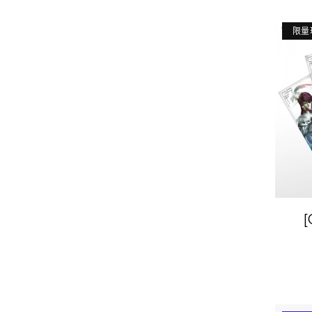
限量
《Th
Pr