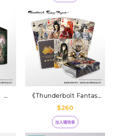
】
《Thunderbolt Fantasy
tasy
Project》全劇典藏撲克牌
$260
All
章(全
加入購物車