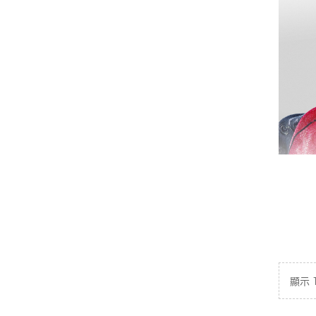
《Th
Pr
顯示 1 