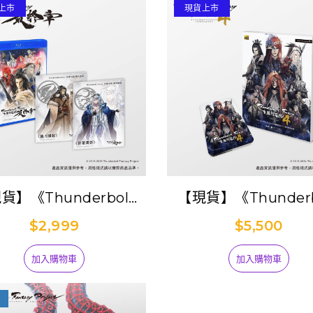
上市
現貨上市
貨】《Thunderbolt
【現貨】《Thunderb
ntasy 東離劍遊紀 最終
Fantasy 東離劍遊
$2,999
$5,500
BD+DVD雙碟典藏版
集典藏隨身硬碟
(附中譯版外傳小說)
加入購物車
加入購物車