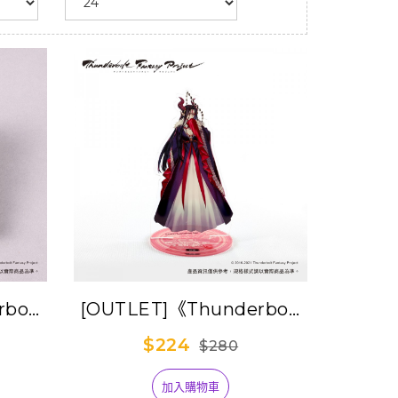
bolt
[OUTLET]《Thunderbolt
紀３》晶
Fantasy東離劍遊紀３》角
$224
$280
世(照
色壓克力立牌-刑亥
法+禍
加入購物車