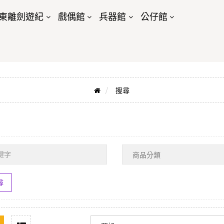
東離劍遊紀
戲偶館
兵器館
公仔館
搜尋