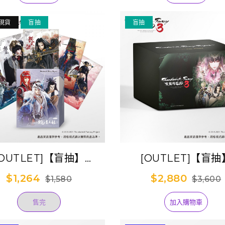
抽)
世螟蝗)
現貨
盲抽
盲抽
[OUTLET]【盲抽】
[OUTLET]【盲抽
underbolt Fantasy
《Thunderbolt Fan
$1,264
$2,880
$1,580
$3,600
oject》幻晶瓊英錄透卡
東離劍遊紀３》『TBF 
(隨機盒裝) (已完售)
Star』圓形絲絨膜胸
售完
加入購物車
套盒裝)