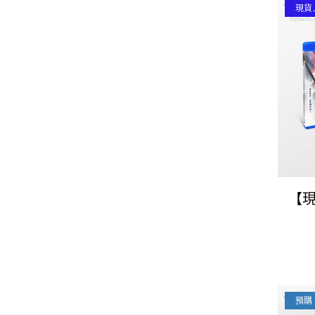
現貨
【現
Fa
章》
預購