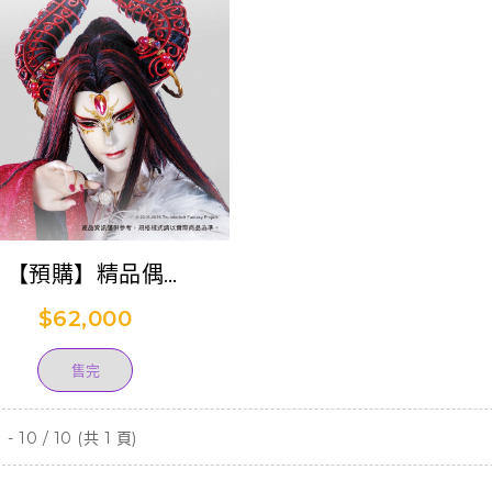
【預購】精品偶
underbolt Fantasy
$62,000
oject》刑亥 (已結束預
購)
售完
- 10 / 10 (共 1 頁)