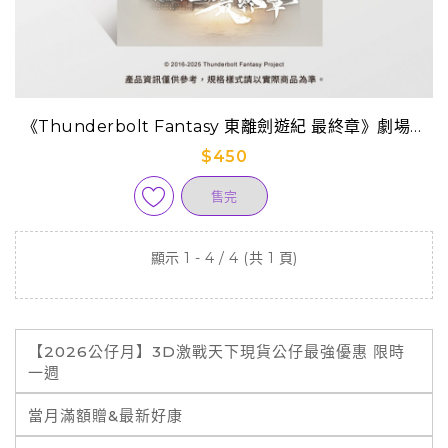
《Thunderbolt Fantasy 東離劍遊紀 最終章》劇場版
手冊-日本空運版
$450
售完
顯示 1 - 4 / 4 (共 1 頁)
【2026公仔月】3D激戰天下現貨公仔最強優惠 限時
一週
當月滿額贈&最新好康