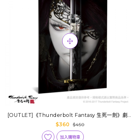
[OUTLET]《Thunderbolt Fantasy 生死一劍》劇場
版手冊-日本空運版
$360
$450
加入購物車