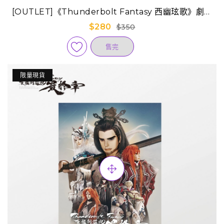
[OUTLET]《Thunderbolt Fantasy 西幽玹歌》劇場
版手冊-中文版 (已售完)
$280
$350
售完
限量現貨