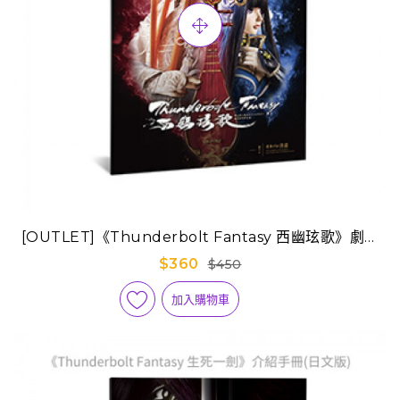
[OUTLET]《Thunderbolt Fantasy 西幽玹歌》劇場
版手冊-日本空運版
$360
$450
加入購物車