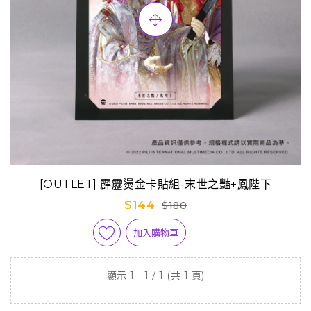
[OUTLET] 霹靂燙金卡貼組-末世之豔+鳳陛下
$144
$180
加入購物車
顯示 1 - 1 / 1 (共 1 頁)