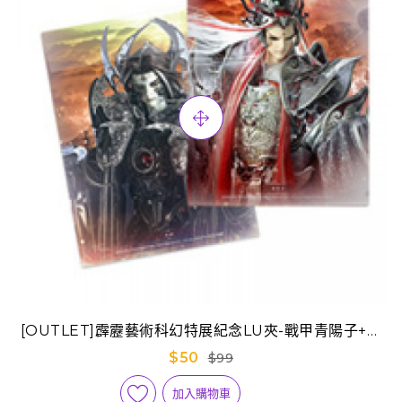
[OUTLET]霹靂藝術科幻特展紀念LU夾-戰甲青陽子+厄
禍
$50
$99
加入購物車