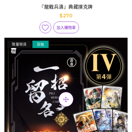
『龍戰兵濤』典藏撲克牌
$270
加入購物車
限量現貨
盲抽