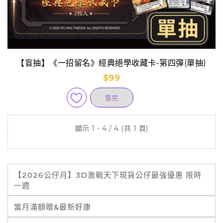
【盲抽】《一招留名》經典絕學收藏卡-第四彈(單抽)
$99
售完
顯示 1 - 4 / 4 (共 1 頁)
【2026公仔月】3D激戰天下現貨公仔最強優惠 限時
一週
當月滿額贈&最新好康