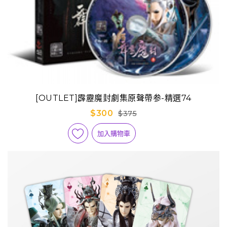
[OUTLET]霹靂魔封劇集原聲帶参-精選74
$300
$375
加入購物車