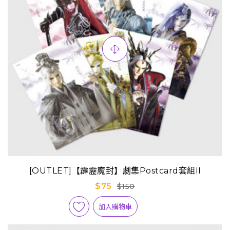
[OUTLET]【霹靂魔封】劇集Postcard套組II
$75
$150
加入購物車