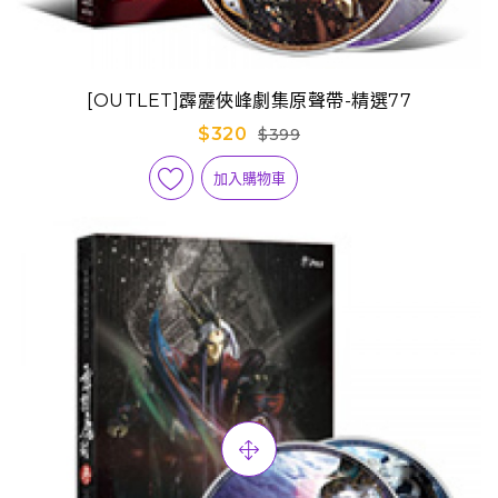
[OUTLET]霹靂俠峰劇集原聲帶-精選77
$320
$399
加入購物車