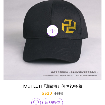
[OUTLET]『潮霹靂』個性老帽-釋
$520
$650
加入購物車