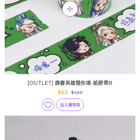
[OUTLET] 霹靂英雄隨你填-紙膠帶B
$60
$120
加入購物車