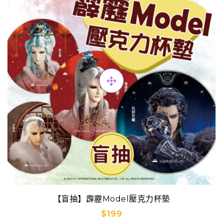
【盲抽】霹靂Model壓克力杯墊
$199