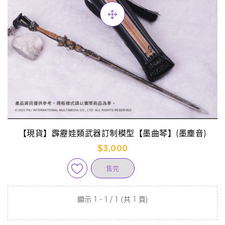
【現貨】霹靂娃類武器訂制模型【墨曲琴】(墨塵音)
$3,000
售完
顯示 1 - 1 / 1 (共 1 頁)