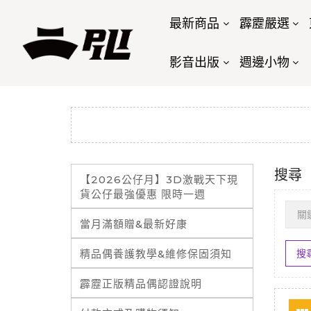
最新商品
霹靂嚴選
影音出版
週邊小物
搜尋
【2026公仔月】3D激戰天下現
貨公仔最強優惠 限時一週
當月滿額贈&最新好康
精品偶養護教學&維修保固須知
霹靂正版精品偶認證說明