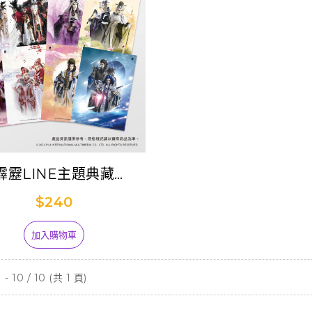
霹靂LINE主題典藏
ostcard套組-第7彈
$240
加入購物車
- 10 / 10 (共 1 頁)