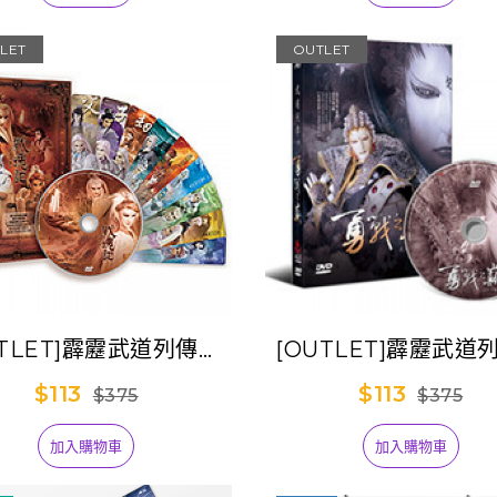
LET
OUTLET
UTLET]霹靂武道列傳九
[OUTLET]霹靂武道
【戰魂記】
【勇戰之巔】
$113
$113
$375
$375
加入購物車
加入購物車