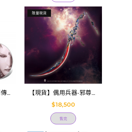
限量現貨
列傳八
【現貨】偶用兵器-邪尊刀
(妖后)
$18,500
售完