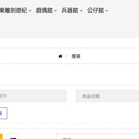
東離劍遊紀
戲偶館
兵器館
公仔館
搜尋