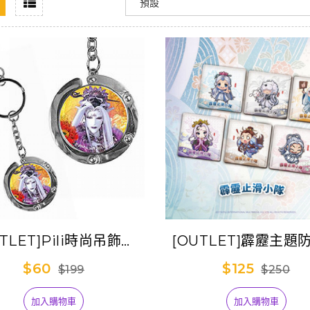
UTLET]Pili時尚吊飾包
[OUTLET]霹靂主題
袋掛勾Ⅱ-妖后
片─霹靂止滑小
$60
$125
$199
$250
加入購物車
加入購物車