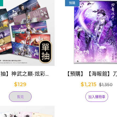
預購
盲抽】神武之巔-炫彩收
【預購】【海報館】
藏票卡 (已完售)
光(妖后)
$129
$1,215
$1,350
售完
加入購物車