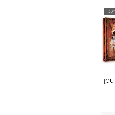
OUT
[O