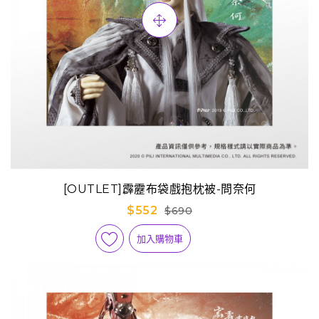
[OUTLET]霹靂布袋戲抱枕被-問奈何
$552
$690
加入購物車