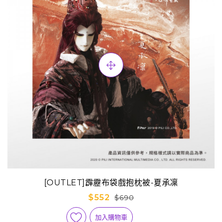
[OUTLET]霹靂布袋戲抱枕被-夏承凜
$552
$690
加入購物車