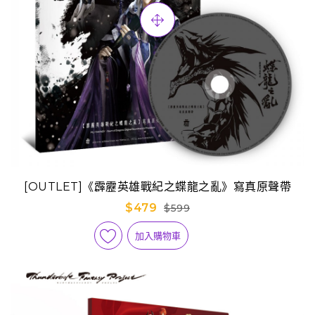
[OUTLET]《霹靂英雄戰紀之蝶龍之亂》寫真原聲帶
$479
$599
加入購物車