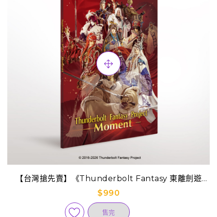
【台灣搶先賣】《Thunderbolt Fantasy 東離劍遊
紀》-Moments-
$990
售完