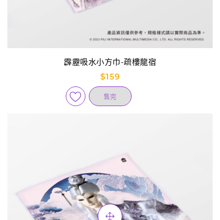
霹靂吸水小方巾-疏樓龍宿
$159
售完