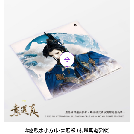
霹靂吸水小方巾-談無慾 (素還真電影版)