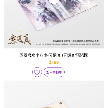
霹靂吸水小方巾-素還真 (素還真電影版)
$159
加入購物車