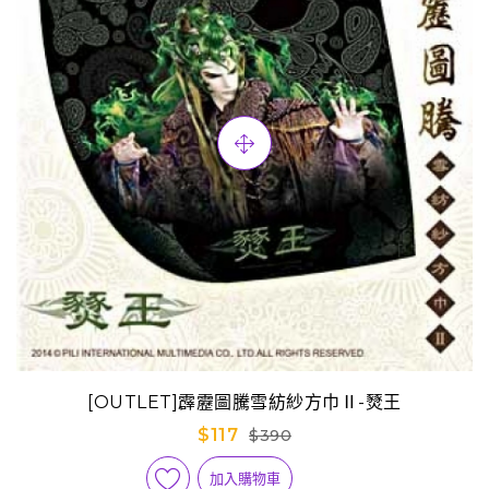
[OUTLET]霹靂圖騰雪紡紗方巾Ⅱ-燹王
$117
$390
加入購物車