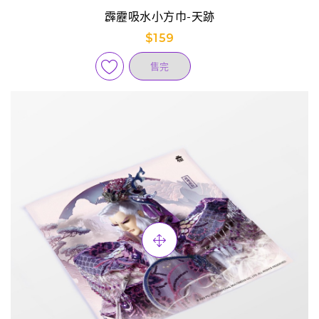
霹靂吸水小方巾-天跡
$159
售完