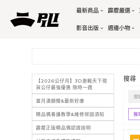
最新商品
霹靂嚴選
影音出版
週邊小物
搜尋
【2026公仔月】3D激戰天下現
貨公仔最強優惠 限時一週
當月滿額贈&最新好康
精品偶養護教學&維修保固須知
霹靂正版精品偶認證說明