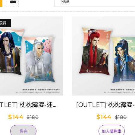
現貨
UTLET] 枕枕霹靂-迷你
[OUTLET] 枕枕霹靂
-天白款(天魔+白無垢)
腕枕-靜青款(青陽子
$144
$144
$180
$180
君)
售完
加入購物車