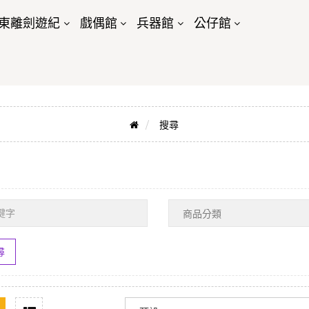
東離劍遊紀
戲偶館
兵器館
公仔館
搜尋