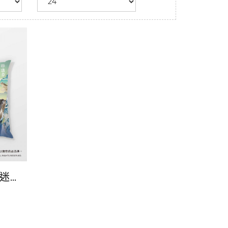
-迷你
+靜濤