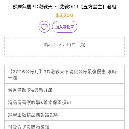
霹靂無雙3D激戰天下-激戰009【五方星主】套組
$3,300
加入購物車
顯示 1 - 3 / 3 (共 1 頁)
【2026公仔月】3D激戰天下現貨公仔最強優惠 限時
一週
當月滿額贈&最新好康
精品偶養護教學&維修保固須知
霹靂正版精品偶認證說明
付款方式及購物須知