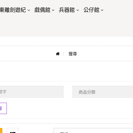
東離劍遊紀
戲偶館
兵器館
公仔館
搜尋