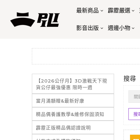
最新商品
霹靂嚴選
影音出版
週邊小物
搜尋
【2026公仔月】3D激戰天下現
貨公仔最強優惠 限時一週
當月滿額贈&最新好康
精品偶養護教學&維修保固須知
霹靂正版精品偶認證說明