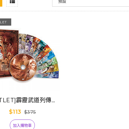
LET
UTLET]霹靂武道列傳九
【戰魂記】
$113
$375
加入購物車