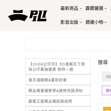
最新商品
霹靂嚴選
影音出版
週邊小物
搜尋
【2026公仔月】3D激戰天下現
貨公仔最強優惠 限時一週
當月滿額贈&最新好康
精品偶養護教學&維修保固須知
霹靂正版精品偶認證說明