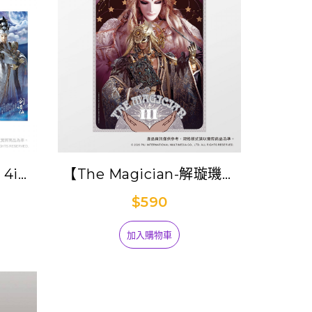
4in1
【The Magician-解璇璣】
500片拼圖
$590
加入購物車