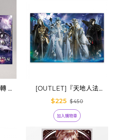
斗轉 ‧
[OUTLET]『天地人法
片拼圖
Ver.2』4in1創意1000片拼
$225
$450
圖
加入購物車