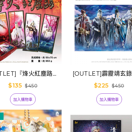
UTLET]『烽火紅塵路』
[OUTLET]霹靂靖玄錄 
in1創意1000片拼圖
創意1000片拼圖
$135
$225
$450
$450
加入購物車
加入購物車