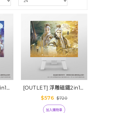
in1拼
[OUTLET] 浮雕磁鐵2in1拼
圖-日月相映
$576
$720
加入購物車