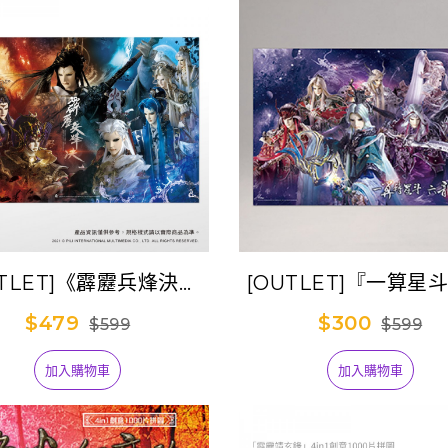
UTLET]《霹靂兵烽決》
[OUTLET]『一算星
1000片拼圖
六龍仰天驤』1000
$479
$300
$599
$599
加入購物車
加入購物車