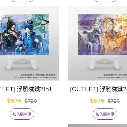
TLET] 浮雕磁鐵2in1拼
[OUTLET] 浮雕磁鐵2
圖-柔水烽雲
圖-道真雙秀
$576
$576
$720
$720
加入購物車
加入購物車