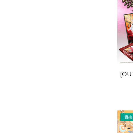
[O
4
盲抽