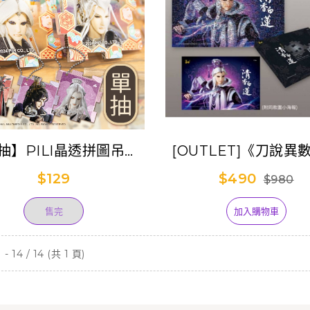
抽】PILI晶透拼圖吊飾
[OUTLET]《刀說異
集抽包(單抽)
靂藝術特展蒙太奇紀
$129
$490
$980
(素還真)
售完
加入購物車
- 14 / 14 (共 1 頁)