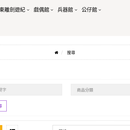
東離劍遊紀
戲偶館
兵器館
公仔館
搜尋