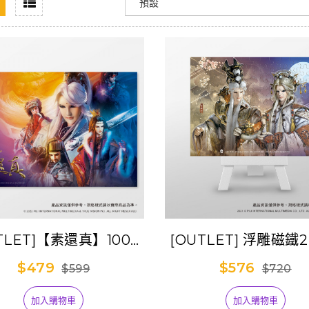
TLET]【素還真】1000
[OUTLET] 浮雕磁鐵2
片拼圖
圖-弦月仙劍
$479
$576
$599
$720
加入購物車
加入購物車