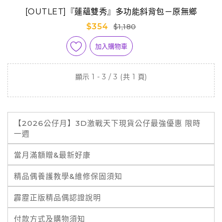
[OUTLET]『蓮蘊雙秀』多功能斜背包－原無鄉
$354
$1,180
加入購物車
顯示 1 - 3 / 3 (共 1 頁)
【2026公仔月】3D激戰天下現貨公仔最強優惠 限時
一週
當月滿額贈&最新好康
精品偶養護教學&維修保固須知
霹靂正版精品偶認證說明
付款方式及購物須知