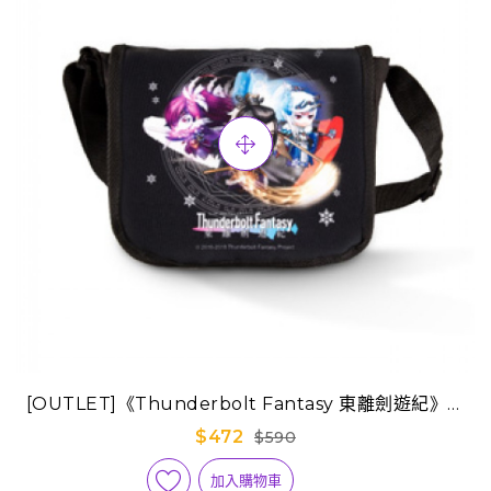
[OUTLET]《Thunderbolt Fantasy 東離劍遊紀》超
新潮包-Q萌物語
$472
$590
加入購物車