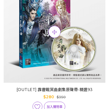
[OUTLET] 霹靂戰冥曲劇集原聲帶-精選93
$280
$350
加入購物車