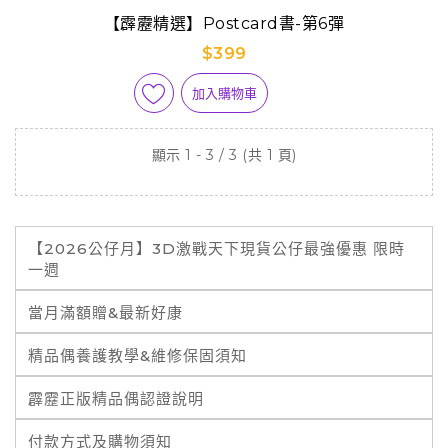
【霹靂精選】Postcard書-第6彈
$399
加入購物車
顯示 1 - 3 / 3 (共 1 頁)
【2026公仔月】3D激戰天下現貨公仔最強優惠 限時
一週
當月滿額贈&最新好康
精品偶養護教學&維修保固須知
霹靂正版精品偶認證說明
付款方式及購物須知