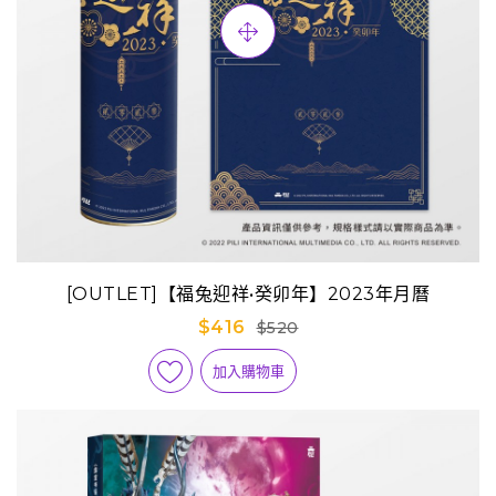
[OUTLET]【福兔迎祥•癸卯年】2023年月曆
$416
$520
加入購物車