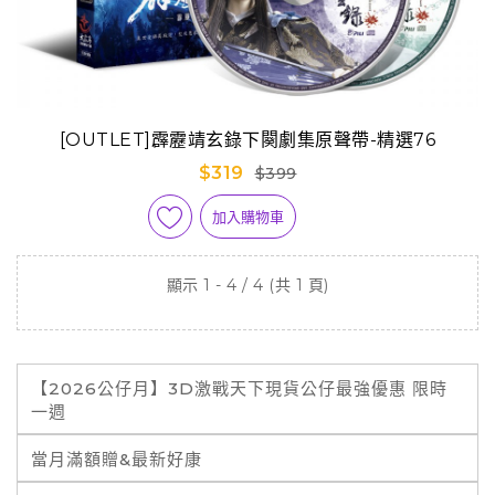
[OUTLET]霹靂靖玄錄下闋劇集原聲帶-精選76
$319
$399
加入購物車
顯示 1 - 4 / 4 (共 1 頁)
【2026公仔月】3D激戰天下現貨公仔最強優惠 限時
一週
當月滿額贈&最新好康