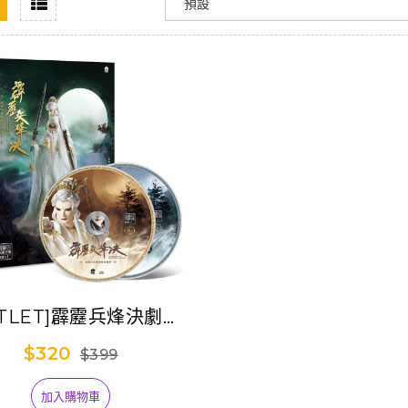
UTLET]霹靂兵烽決劇集
原聲帶-精選82
$320
$399
加入購物車