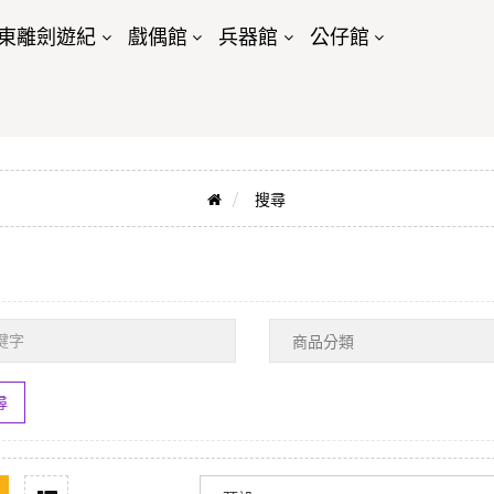
東離劍遊紀
戲偶館
兵器館
公仔館
搜尋