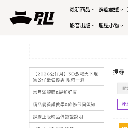
最新商品
霹靂嚴選
影音出版
週邊小物
搜尋
【2026公仔月】3D激戰天下現
貨公仔最強優惠 限時一週
當月滿額贈&最新好康
精品偶養護教學&維修保固須知
霹靂正版精品偶認證說明